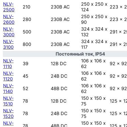
NLV-
250 х 250 х
210
230В AC
223 x 
2500
124
NLV-
250 х 250 х
280
230В AC
223 x 
2600
90
NLV-
324 х 324 х
500
230В AC
291 x 2
3000
132
NLV-
324 х 324 х
800
230В AC
291 x 2
3100
117
Постоянный ток, IP54
NLV-
106 х 106 х
39
12В DC
92 x 92
1110
62
NLV-
106 х 106 х
45
24В DC
92 x 92
1120
62
NLV-
106 х 106 х
52
48В DC
92 x 92
1140
62
NLV-
150 х 150 х
78
12В DC
125 x 1
1510
75
NLV-
150 х 150 х
78
24В DC
125 x 1
1520
75
NLV-
150 х 150 х
78
48В DC
125 x 1