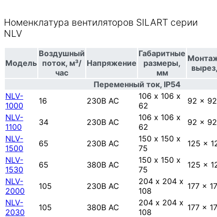
Номенклатура вентиляторов SILART серии
NLV
Воздушный
Габаритные
Монта
Модель
поток, м³/
Напряжение
размеры,
вырез
час
мм
Переменный ток, IP54
NLV-
106 х 106 х
16
230В AC
92 x 92
1000
62
NLV-
106 х 106 х
34
230В AC
92 x 92
1100
62
NLV-
150 х 150 х
65
230В AC
125 x 1
1500
75
NLV-
150 х 150 х
65
380В AC
125 x 1
1530
75
NLV-
204 х 204 х
105
230В AC
177 x 1
2000
108
NLV-
204 х 204 х
105
380В AC
177 x 1
2030
108