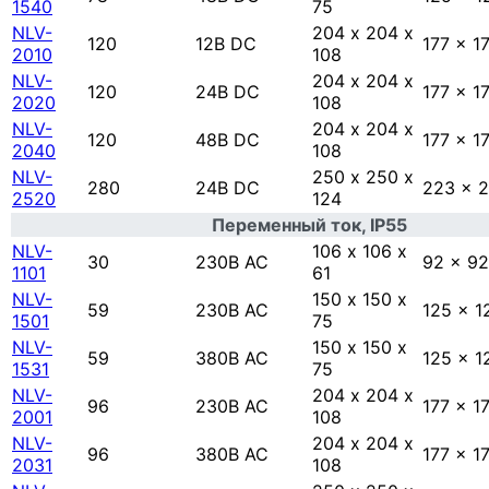
1540
75
NLV-
204 х 204 х
120
12В DC
177 x 1
2010
108
NLV-
204 х 204 х
120
24В DC
177 x 1
2020
108
NLV-
204 х 204 х
120
48В DC
177 x 1
2040
108
NLV-
250 х 250 х
280
24В DC
223 x 
2520
124
Переменный ток, IP55
NLV-
106 х 106 х
30
230В AC
92 x 92
1101
61
NLV-
150 х 150 х
59
230В AC
125 x 1
1501
75
NLV-
150 х 150 х
59
380В AC
125 x 1
1531
75
NLV-
204 х 204 х
96
230В AC
177 x 1
2001
108
NLV-
204 х 204 х
96
380В AC
177 x 1
2031
108