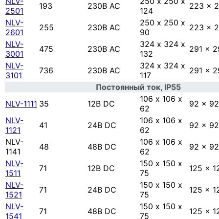
NLV-
250 х 250 х
193
230В AC
223 x 
2501
124
NLV-
250 х 250 х
255
230В AC
223 x 
2601
90
NLV-
324 х 324 х
475
230В AC
291 x 2
3001
132
NLV-
324 х 324 х
736
230В AC
291 x 2
3101
117
Постоянный ток, IP55
106 х 106 х
NLV-1111
35
12В DC
92 x 92
62
NLV-
106 х 106 х
41
24В DC
92 x 92
1121
62
NLV-
106 х 106 х
48
48В DC
92 x 92
1141
62
NLV-
150 х 150 х
71
12В DC
125 x 1
1511
75
NLV-
150 х 150 х
71
24В DC
125 x 1
1521
75
NLV-
150 х 150 х
71
48В DC
125 x 1
1541
75