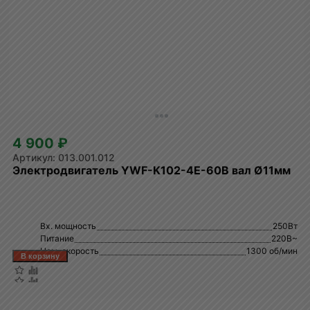
4 900 ₽
013.001.012
Электродвигатель YWF-K102-4E-60B вал Ø11мм
Вх. мощность
250Вт
Питание
220В~
Ном. скорость
1300 об/мин