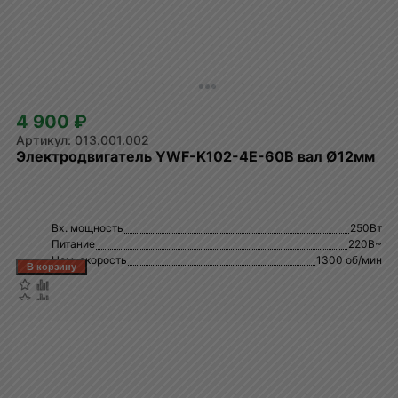
4 900 ₽
013.001.002
Электродвигатель YWF-K102-4E-60B вал Ø12мм
Вх. мощность
250Вт
Питание
220В~
Ном. скорость
1300 об/мин