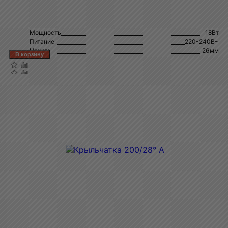
Мощность
18Вт
Питание
220-240В~
Ножки
26мм