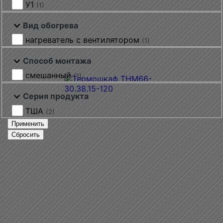
У1
(1)
Вид обогрева
нагреватель с вентилятором
(1)
Способ монтажа
смешанный
(1)
Серия продукта
ТША
(2)
Применить
Сбросить