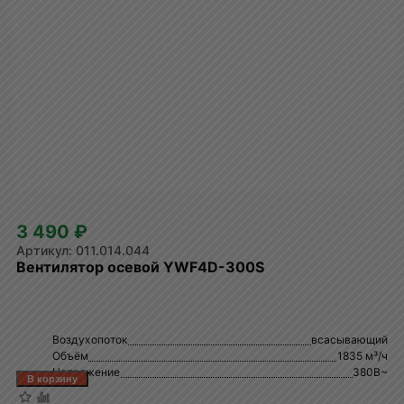
3 490 ₽
011.014.044
Вентилятор осевой YWF4D-300S
Воздухопоток
всасывающий
Объём
1835 м³/ч
Напряжение
380В~