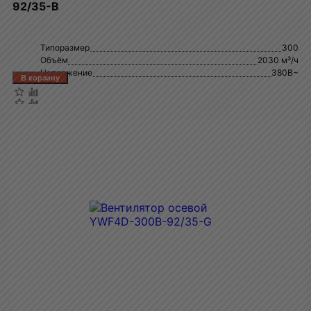
92/35-B
Типоразмер
300
Объём
2030 м³/ч
Напряжение
380В~