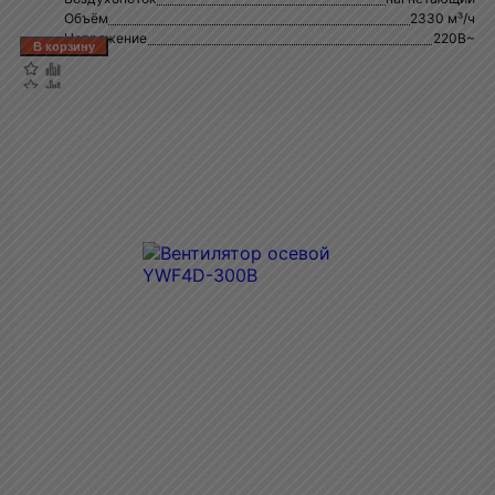
Объём
2330 м³/ч
Напряжение
220В~