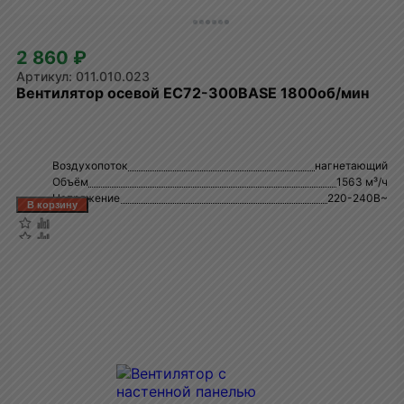
2 860 ₽
011.010.023
Вентилятор осевой EC72-300BASE 1800об/мин
Воздухопоток
нагнетающий
Объём
1563 м³/ч
Напряжение
220-240В~