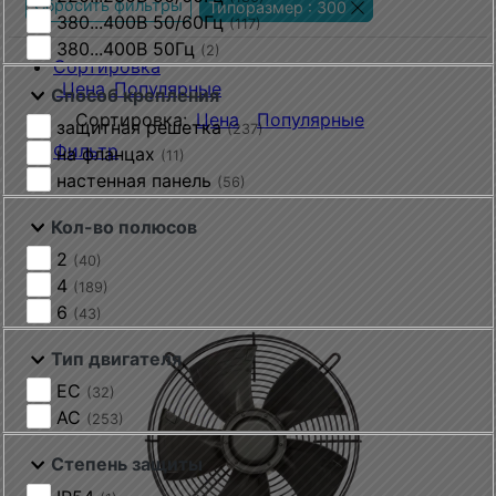
Сбросить фильтры
Типоразмер : 300
380...400В 50/60Гц
(117)
380...400В 50Гц
(2)
Сортировка
Цена
Популярные
Способ крепления
Сортировка:
Цена
Популярные
защитная решетка
(237)
Фильтр
на фланцах
(11)
настенная панель
(56)
Кол-во полюсов
2
(40)
4
(189)
6
(43)
Тип двигателя
EC
(32)
AC
(253)
Степень защиты