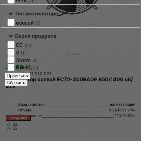
IP54
(1)
Тип вентилятора
осевой
(1)
Серия продукта
EC
(32)
S
(1)
Storm
(5)
2 860 ₽
YWF
(271)
011.010.021
Применить
Вентилятор осевой EC72-300BADE 850/1400 об/
Сбросить
мин
Воздухопоток
нагнетающий
Объём
980/1563 м³/ч
Напряжение
220-240В~