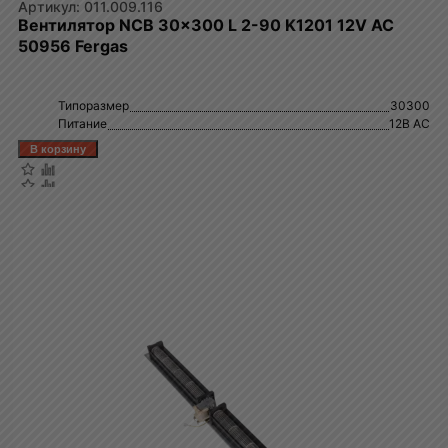
011.009.116
Вентилятор NCB 30x300 L 2-90 K1201 12V AC
50956 Fergas
Типоразмер
30300
Питание
12В AC