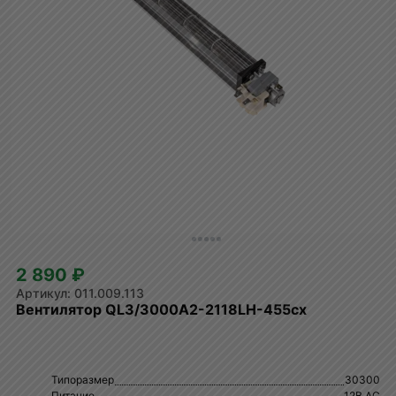
2 890 ₽
011.009.113
Вентилятор QL3/3000А2-2118LH-455cx
Типоразмер
30300
Питание
12В AC