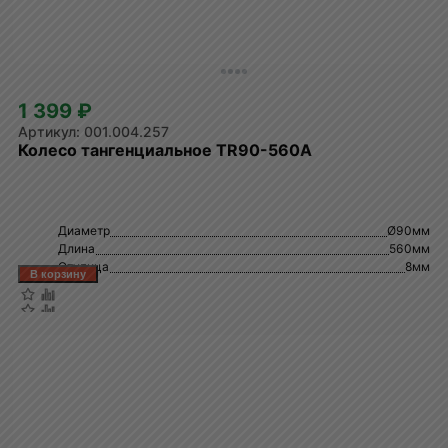
1 399 ₽
001.004.257
Колесо тангенциальное TR90-560A
Диаметр
Ø90мм
Длина
560мм
Ступица
8мм