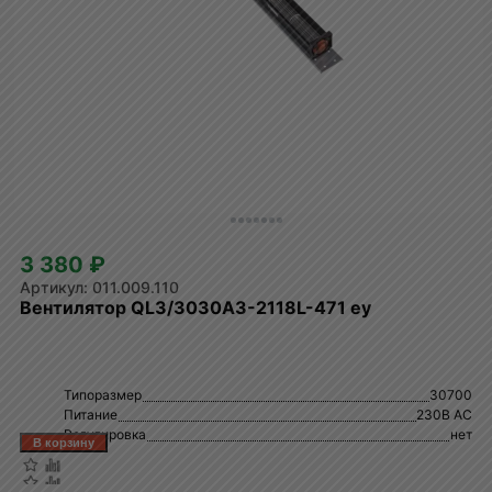
3 380 ₽
011.009.110
Вентилятор QL3/3030A3-2118L-471 ey
Типоразмер
30700
Питание
230В AC
Регулировка
нет