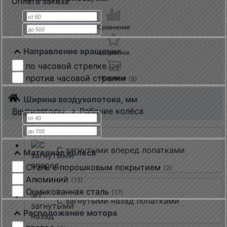
Оплата заказа
Сравнение
Направление вращения
Избранное
по часовой стрелке
(26)
против часовой стрелки
Корзина
(8)
Ширина воздухопотока, мм
Вентиляторы
Рабочие колёса
С загнутыми вперед лопатками
Материал колеса
Сталь с порошковым покрытием
(2)
Алюминий
(13)
Оцинкованная сталь
(17)
С загнутыми назад лопатками
Расположение мотора