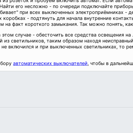
из розеток и пробуем включить автомат. Если автомат
 Найти его несложно - по очереди подключайте прибор
бивает" при всех выключенных электроприёмниках - д
 коробках - подтянуть для начала внутренние контакты
м на факт короткого замыкания. Так можно понять, ка
этом случае - обесточить все средства освещения на 
 из светильников, таким образом находя неисправный
т не включился и при выключенных светильниках, то р
ыбору
автоматических выключателей
, чтобы в дальней