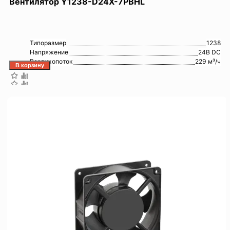
Вентилятор Y1238-D24X-7PBHL
Типоразмер
1238
Напряжение
24В DC
Воздухопоток
229 м³/ч