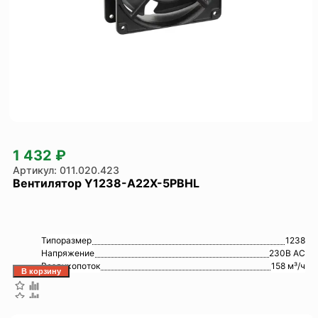
1 432 ₽
011.020.423
Вентилятор Y1238-A22X-5PBHL
Типоразмер
1238
Напряжение
230В AC
Воздухопоток
158 м³/ч