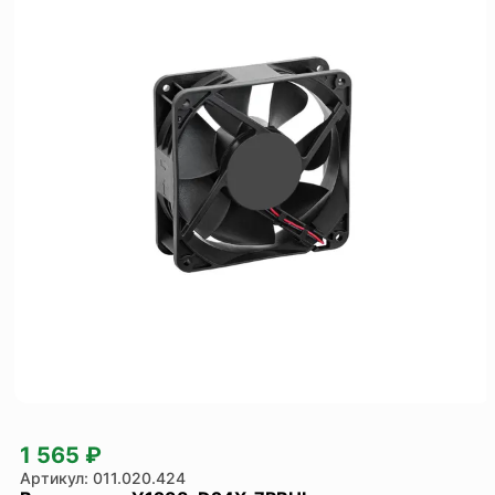
1 565 ₽
011.020.424