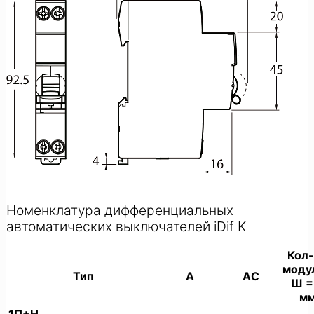
Номенклатура дифференциальных
автоматических выключателей iDif K
Кол-
моду
Тип
A
АC
Ш =
м