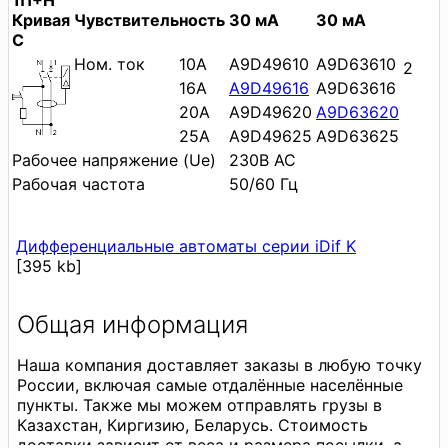
1П+Н
Кривая
Чувствительность
30 мА
30 мА
С
Ном. ток
10A
A9D49610
A9D63610
2
16A
A9D49616
A9D63616
20A
A9D49620
A9D63620
25A
A9D49625
A9D63625
Рабочее напряжение (Ue)
230В AC
Рабочая частота
50/60 Гц
Дифференциальные автоматы серии iDif K
[395 kb]