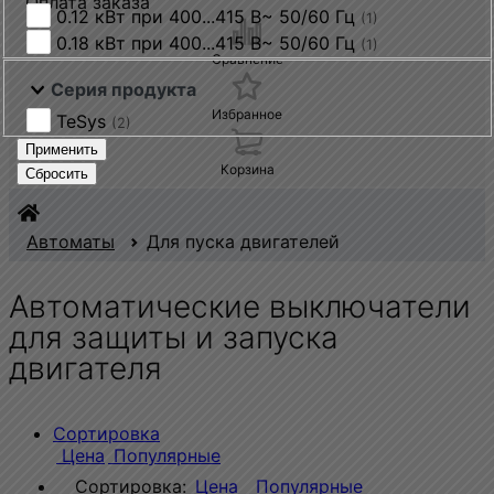
Оплата заказа
0.12 кВт при 400...415 В~ 50/60 Гц
(1)
0.18 кВт при 400...415 В~ 50/60 Гц
(1)
Сравнение
Серия продукта
Избранное
TeSys
(2)
Применить
Корзина
Сбросить
Автоматы
Для пуска двигателей
Автоматические выключатели
для защиты и запуска
двигателя
Сортировка
Цена
Популярные
Сортировка:
Цена
Популярные