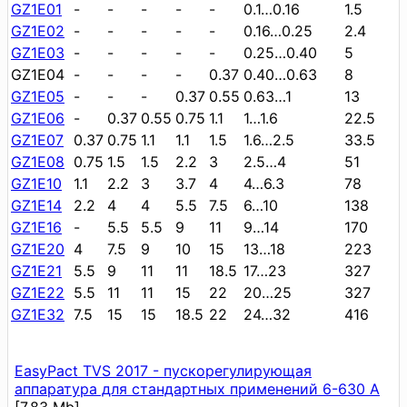
GZ1E01
-
-
-
-
-
0.1…0.16
1.5
GZ1E02
-
-
-
-
-
0.16…0.25
2.4
GZ1E03
-
-
-
-
-
0.25…0.40
5
GZ1E04
-
-
-
-
0.37
0.40…0.63
8
GZ1E05
-
-
-
0.37
0.55
0.63…1
13
GZ1E06
-
0.37
0.55
0.75
1.1
1…1.6
22.5
GZ1E07
0.37
0.75
1.1
1.1
1.5
1.6…2.5
33.5
GZ1E08
0.75
1.5
1.5
2.2
3
2.5…4
51
GZ1E10
1.1
2.2
3
3.7
4
4…6.3
78
GZ1E14
2.2
4
4
5.5
7.5
6…10
138
GZ1E16
-
5.5
5.5
9
11
9…14
170
GZ1E20
4
7.5
9
10
15
13…18
223
GZ1E21
5.5
9
11
11
18.5
17…23
327
GZ1E22
5.5
11
11
15
22
20…25
327
GZ1E32
7.5
15
15
18.5
22
24…32
416
EasyPact TVS 2017 - пускорегулирующая
аппаратура для стандартных применений 6-630 А
[7.83 Mb]