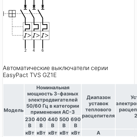
Автоматические выключатели серии
EasyPact TVS GZ1E
Номинальная
мощность 3-фазных
Диапазон
Ус
электродвигателей
уставок
электро
50/60 Гц в категории
теплового
расцеп
Модель
применения AC-3
расцепителя
230
400
440
500
690
В
В
В
В
В
кВт
кВт
кВт
кВт
кВт
A