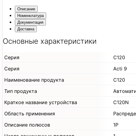
Описание
Номенклатура
Документация
Доставка
Основные характеристики
Серия
C120
Серия
Acti 9
Наименование продукта
C120
Тип продукта
Автомат
Краткое название устройства
C120N
Область применения
Распреде
Описание полюсов
1P
Число защищенных полюсов
1