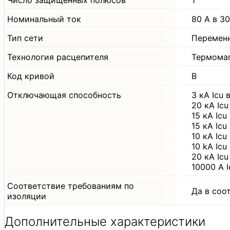
Номинальный ток
80 А в 30
Тип сети
Перемен
Технология расцепителя
Термома
Код кривой
B
Отключающая способность
3 кА Icu
20 кА Ic
15 кА Ic
15 кА Ic
10 кА Ic
10 kA Ic
20 кА Ic
10000 А 
Соответствие требованиям по
Да в соо
изоляции
Дополнительные характеристики