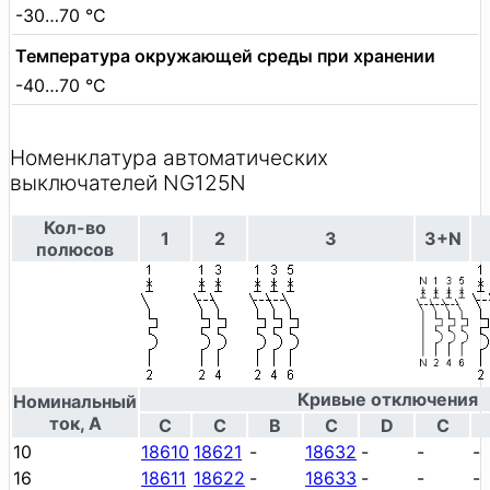
-30…70 °C
Температура окружающей среды при хранении
-40…70 °C
Номенклатура автоматических
выключателей NG125N
Кол-во
1
2
3
3+N
полюсов
Кривые отключения
Номинальный
ток, А
C
C
B
C
D
C
10
18610
18621
-
18632
-
-
-
16
18611
18622
-
18633
-
-
-