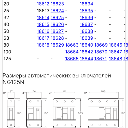
20
18612
18623
-
18634
-
-
-
25
18613
18624
-
18635
-
-
-
32
18614
18625
-
18636
-
-
-
40
18615
18626
-
18637
-
-
-
50
18616
18627
-
18638
-
-
-
63
18617
18628
-
18639
-
-
-
80
18618
18629
18663
18640
18669
18646
1
100
-
-
18664
18642
18670
18647
1
125
-
-
18665
18644
18671
18648
1
Размеры автоматических выключателей
NG125N