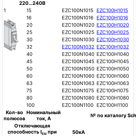
220…240В
1
15
EZC100N1015
EZC100H1015
16
EZC100N1016
EZC100H1016
20
EZC100N1020
EZC100H1020
25
EZC100N1025
EZC100H1025
30
EZC100N1030
EZC100H1030
32
EZC100N1032
EZC100H1032
40
EZC100N1040
EZC100H1040
45
EZC100N1045
EZC100H1045
50
EZC100N1050
EZC100H1050
60
EZC100N1060
EZC100H1060
63
EZC100N1063
EZC100H1063
75
EZC100N1075
EZC100H1075
80
EZC100N1080
EZC100H1080
100
EZC100N1100
EZC100H1100
Кол-во
Номинальный
№ по каталогу Schn
полюсов
ток, А
Отключающая
способность I
при
50кА
cu