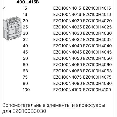
400…415В
4
15
EZC100N4015
EZC100H4015
16
EZC100N4016
EZC100H4016
20
EZC100N4020
EZC100H4020
25
EZC100N4025
EZC100H4025
30
EZC100N4030
EZC100H4030
32
EZC100N4032
EZC100H4032
40
EZC100N4040
EZC100H4040
45
EZC100N4045
EZC100H4045
50
EZC100N4050
EZC100H4050
60
EZC100N4060
EZC100H4060
63
EZC100N4063
EZC100H4063
75
EZC100N4075
EZC100H4075
80
EZC100N4080
EZC100H4080
100
EZC100N4100
EZC100H4100
Вспомогательные элементы и аксессуары
для EZC100B3030