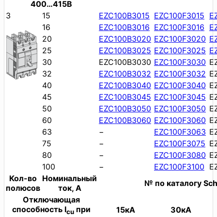
400…415В
3
15
EZC100B3015
EZC100F3015
E
16
EZC100B3016
EZC100F3016
E
20
EZC100B3020
EZC100F3020
E
25
EZC100B3025
EZC100F3025
E
30
EZC100B3030
EZC100F3030
E
32
EZC100B3032
EZC100F3032
E
40
EZC100B3040
EZC100F3040
E
45
EZC100B3045
EZC100F3045
E
50
EZC100B3050
EZC100F3050
E
60
EZC100B3060
EZC100F3060
E
63
−
EZC100F3063
E
75
−
EZC100F3075
E
80
−
EZC100F3080
E
100
−
EZC100F3100
E
Кол-во
Номинальный
№ по каталогу Schn
полюсов
ток, А
Отключающая
способность I
при
15кА
30кА
cu