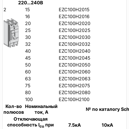
220…240В
2
15
EZC100H2015
16
EZC100H2016
20
EZC100H2020
25
EZC100H2025
30
EZC100H2030
32
EZC100H2032
40
EZC100H2040
45
EZC100H2045
50
EZC100H2050
60
EZC100H2060
63
EZC100H2063
75
EZC100H2075
80
EZC100H2080
100
EZC100H2100
Кол-во
Номинальный
№ по каталогу Schn
полюсов
ток, А
Отключающая
способность I
при
7.5кА
10кА
cu