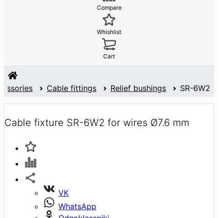
Compare
Whishlist
Cart
cessories
Cable fittings
Relief bushings
SR-6W2
Cable fixture SR-6W2 for wires Ø7.6 mm
VK
WhatsApp
Odnoklassniki