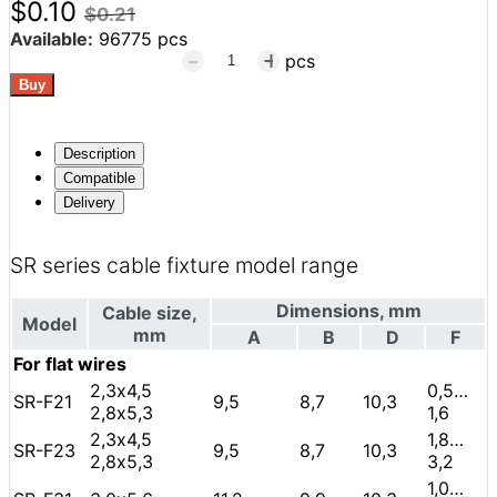
$0.10
$0.21
Available:
96775 pcs
pcs
Description
Compatible
Delivery
SR series cable fixture model range
Dimensions, mm
Cable size,
Model
mm
А
В
D
F
For flat wires
2,3х4,5
0,5…
SR-F21
9,5
8,7
10,3
2,8х5,3
1,6
2,3х4,5
1,8…
SR-F23
9,5
8,7
10,3
2,8х5,3
3,2
1,0…