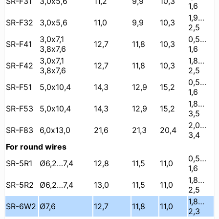
SR-F31
3,0х5,6
11,2
9,9
10,3
1,6
1,9…
SR-F32
3,0х5,6
11,0
9,9
10,3
2,5
3,0х7,1
0,5…
SR-F41
12,7
11,8
10,3
3,8х7,6
1,6
3,0х7,1
1,8…
SR-F42
12,7
11,8
10,3
3,8х7,6
2,5
0,5…
SR-F51
5,0х10,4
14,3
12,9
15,2
1,6
1,8…
SR-F53
5,0х10,4
14,3
12,9
15,2
3,5
2,0…
SR-F83
6,0х13,0
21,6
21,3
20,4
3,4
For round wires
0,5…
SR-5R1
Ø6,2…7,4
12,8
11,5
11,0
1,6
1,8…
SR-5R2
Ø6,2…7,4
13,0
11,5
11,0
2,5
1,8…
SR-6W2
Ø7,6
12,7
11,8
11,0
2,3