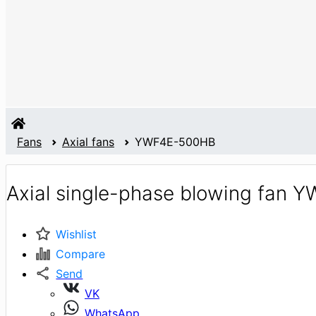
Fans
Axial fans
YWF4E-500HB
Axial single-phase blowing fan
Wishlist
Compare
Send
VK
WhatsApp