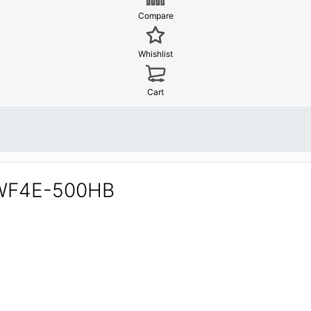
Compare
Whishlist
Cart
 YWF4E-500HB