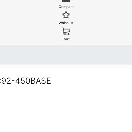
Compare
Whishlist
Cart
 EC92-450BASE