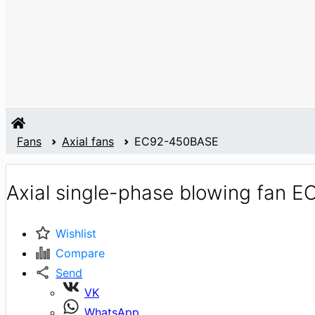
Fans
Axial fans
EC92-450BASE
Axial single-phase blowing fan
Wishlist
Compare
Send
VK
WhatsApp