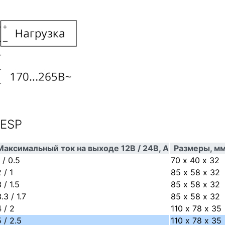
 ESP
Максимальный ток на выходе 12В / 24В, А
Размеры, м
 / 0.5
70 х 40 х 32
 / 1
85 х 58 х 32
 / 1.5
85 х 58 х 32
.3 / 1.7
85 х 58 х 32
4 / 2
110 х 78 х 35
5 / 2.5
110 х 78 х 35