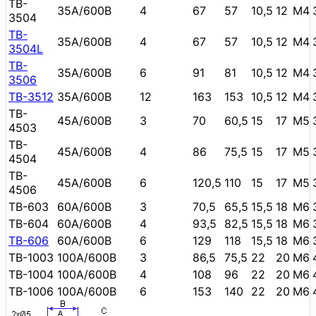
TB-
35А/600В
4
67
57
10,5
12
М4
3504
TB-
35А/600В
4
67
57
10,5
12
М4
3504L
TB-
35А/600В
6
91
81
10,5
12
М4
3506
TB-3512
35А/600В
12
163
153
10,5
12
М4
TB-
45А/600В
3
70
60,5
15
17
М5
4503
TB-
45А/600В
4
86
75,5
15
17
М5
4504
TB-
45А/600В
6
120,5
110
15
17
М5
4506
TB-603
60А/600В
3
70,5
65,5
15,5
18
М6
TB-604
60А/600В
4
93,5
82,5
15,5
18
М6
TB-606
60А/600В
6
129
118
15,5
18
М6
TB-1003
100А/600В
3
86,5
75,5
22
20
М6
TB-1004
100А/600В
4
108
96
22
20
М6
TB-1006
100А/600В
6
153
140
22
20
М6