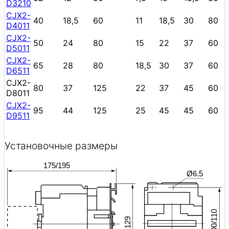
D3210
CJX2-
40
18,5
60
11
18,5
30
80
D4011
CJX2-
50
24
80
15
22
37
60
D5011
CJX2-
65
28
80
18,5
30
37
60
D6511
CJX2-
80
37
125
22
37
45
60
D8011
CJX2-
95
44
125
25
45
45
60
D9511
Установочные размеры