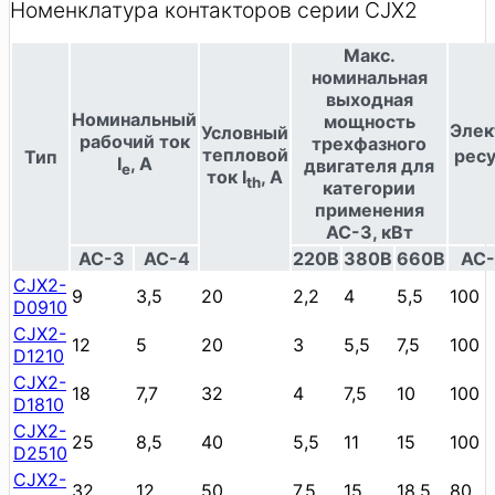
Номенклатура контакторов серии CJX2
Макс.
номинальная
выходная
Номинальный
мощность
Элек
Условный
рабочий ток
трехфазного
тепловой
ресу
Тип
I
, А
двигателя для
e
ток I
, А
th
категории
применения
АС-3, кВт
AC-3
AC-4
220В
380В
660В
АС-
CJX2-
9
3,5
20
2,2
4
5,5
100
D0910
CJX2-
12
5
20
3
5,5
7,5
100
D1210
CJX2-
18
7,7
32
4
7,5
10
100
D1810
CJX2-
25
8,5
40
5,5
11
15
100
D2510
CJX2-
32
12
50
7,5
15
18,5
80