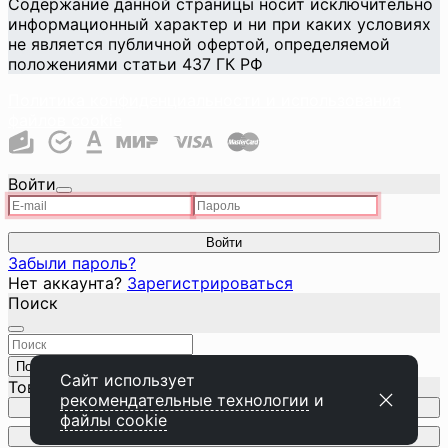
Содержание данной страницы носит исключительно
информационный характер и ни при каких условиях
не является публичной офертой, определяемой
положениями статьи 437 ГК РФ
Политика конфиденциальности и использования
файлов cookie
Войти
Войти
Забыли пароль?
Нет аккаунта?
Зарегистрироваться
Поиск
Поиск
Закрыть
Сайт использует
Товар добавлен в корзину
рекомендательные технологии
и
Перейти к корзине
файлы cookie
Продолжить покупки