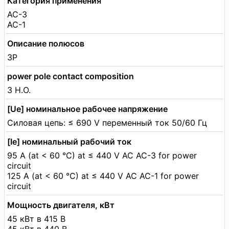
Категория применения
AC-3
AC-1
Описание полюсов
3P
power pole contact composition
3 Н.О.
[Ue] номинальное рабочее напряжение
Силовая цепь: ≤ 690 V переменный ток 50/60 Гц
[Ie] номинальный рабочий ток
95 A (at < 60 °C) at ≤ 440 V AC AC-3 for power
circuit
125 A (at < 60 °C) at ≤ 440 V AC AC-1 for power
circuit
Мощность двигателя, кВт
45 кВт в 415 В
45 кВт в 440 В