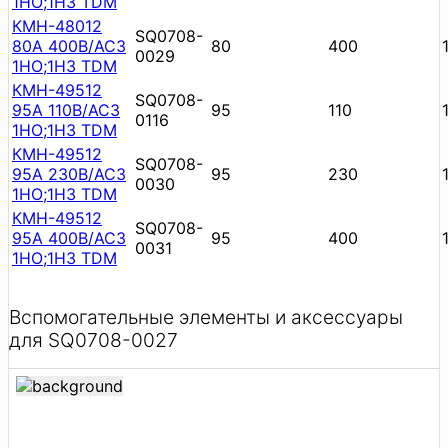
1НО;1НЗ TDM
КМН-48012
SQ0708-
80А 400В/АС3
80
400
0029
1НО;1НЗ TDM
КМН-49512
SQ0708-
95А 110В/АС3
95
110
0116
1НО;1НЗ TDM
КМН-49512
SQ0708-
95А 230В/АС3
95
230
0030
1НО;1НЗ TDM
КМН-49512
SQ0708-
95А 400В/АС3
95
400
0031
1НО;1НЗ TDM
Вспомогательные элементы и аксессуары
для SQ0708-0027