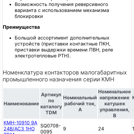
Возможность получения реверсивного
варианта с использованием механизма
блокировки
Преимущества
Большой ассортимент дополнительных
устройств (приставки контактные ПКН,
приставки выдержки времени ПВН, реле
электротепловые РТН).
Номенклатура контакторов малогабаритных
промышленного назначения серии КМН
Номинальное
Артикул
Номинальный
напряжение
по
Наименование
рабочий ток,
катушек
каталогу
А
управления,
TDM
В
КМН-10910 9А
SQ0708-
24В/АС3 1НО
9
24
0095