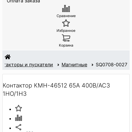
Оплата заказа
Сравнение
Избранное
Корзина
онтакторы и пускатели
Магнитные
SQ0708-0027
Контактор КМН-46512 65А 400В/АС3
1НО/1НЗ