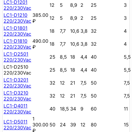
LC1-D1201
12
5
8,9
2
25
3
220/230Vac
LC1-D1210
385.00
12
5
8,9
2
25
3
220/230Vac
₽
LC1-D1801
18
7,7
10,6
3,8
32
4
220/230Vac
LC1-D1810
490.00
18
7,7
10,6
3,8
32
4
220/230Vac
₽
LC1-D2501
25
8,5
18
4,4
40
5,5
220/230Vac
LC1-D2510
25
8,5
18
4,4
40
5,5
220/230Vac
LC1-D3201
32
12
21
7,5
50
7,5
220/230Vac
LC1-D3210
32
12
21
7,5
50
7,5
220/230Vac
LC1-D4011
40
18,5
34
9
60
11
220/230Vac
1
LC1-D5011
300.00
50
24
39
12
80
15
220/230Vac
₽