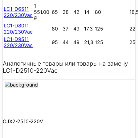
1
LC1-D6511
551.00
65
28
42
14
80
18,
220/230Vac
₽
LC1-D8011
80
37
49
17,3
125
22
220/230Vac
LC1-D9511
95
44
49
21,3
125
25
220/230Vac
Аналогичные товары или товары на замену
LC1-D2510-220Vac
CJX2-2510-220V