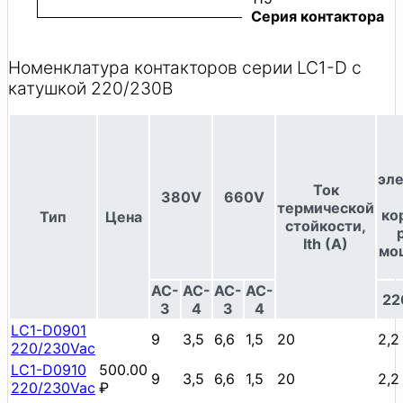
Серия контактора
Номенклатура контакторов серии LC1-D с
катушкой 220/230В
эл
Ток
380V
660V
термической
ко
Тип
Цена
стойкости,
Ith (A)
мо
AC-
AC-
AC-
AC-
22
3
4
3
4
LC1-D0901
9
3,5
6,6
1,5
20
2,2
220/230Vac
LC1-D0910
500.00
9
3,5
6,6
1,5
20
2,2
220/230Vac
₽