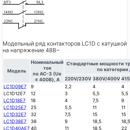
Модельный ряд контакторов LC1D с катушкой
на напряжение 48В~
Номинальный
Стандартные мощности тр
ток
по категории
Модель
по AC-3 (Ue
220V/230V
380V/400V
41
≤ 400В), A
LC1D09E7
9
2,2
4
4
LC1D12E7
12
3
5,5
5,5
LC1D18E7
18
4
7,5
9
LC1D25E7
25
5,5
11
11
LC1D32E7
32
7,5
15
15
LC1D38E7
38
9
18,5
18,
LC1D40AE7
40
11
18,5
22