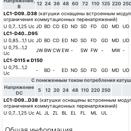
Напряжение,
12
24
36
48
60
72
110
125
220
25
В
LC1-D09..D38
(катушки оснащены встроенным моду
ограничения коммутационных перенапряжений)
U 0,7…1,25 Uc
JD
BD
CD
ED
ND
SD
FD
GD
MD
UD
LC1-D40…D95
U 0,85…1,1 Uc
JD
BD
CD
ED
ND
SD
FD
GD
MD
UD
U 0,75…1,2
JW
BW
CW
EW
-
SW
FW
-
MW
-
Uc
LC1-D115 и D150
U 0,75…1,2
-
BD
-
ED
ND
SD
FD
GD
MD
UD
Uc
С пониженным током потребления кату
Напряжение
5
12
20
24
48
110
220
250
DC
LC1-D09…D38
(катушки оснащены встроенным моду
ограничения коммутационных перенапряжений)
U 0,7…1,25 Uc
AL
JL
ZL
BL
EL
FL
ML
UL