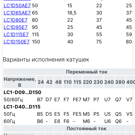
LC1D50AE7
50
15
22
25
LC1D65AE7
65
18,5
30
37
LC1D80E7
80
22
37
45
LC1D95E7
95
25
45
45
LC1D115E7
115
30
55
59
LC1D150E7
150
40
75
80
Варианты исполнения катушек
Переменный ток
Напряжение,
24
42
48
110
115
220
230
240
380
40
В
LC1-D09…D150
50/60Гц
B7
D7
E7
F7
FE7
M7
P7
U7
Q7
V7
LC1-D40…D115
50Гц
B5
D5
E5
F5
FE5
M5
P5
U5
Q5
V5
60Гц
B6
-
E6
F6
-
M6
-
U6
Q6
-
Постоянный ток