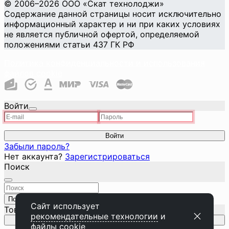
©
2006
–2026
ООО «Скат технолоджи»
Содержание данной страницы носит исключительно
информационный характер и ни при каких условиях
не является публичной офертой, определяемой
положениями статьи 437 ГК РФ
Политика конфиденциальности и использования
файлов cookie
Войти
Войти
Забыли пароль?
Нет аккаунта?
Зарегистрироваться
Поиск
Поиск
Закрыть
Сайт использует
Товар добавлен в корзину
рекомендательные технологии
и
Перейти к корзине
файлы cookie