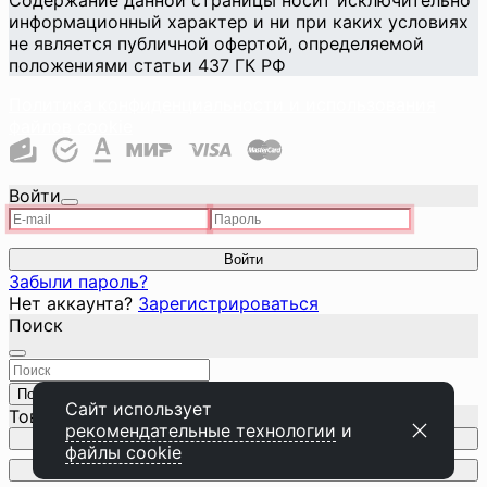
Содержание данной страницы носит исключительно
информационный характер и ни при каких условиях
не является публичной офертой, определяемой
положениями статьи 437 ГК РФ
Политика конфиденциальности и использования
файлов cookie
Войти
Войти
Забыли пароль?
Нет аккаунта?
Зарегистрироваться
Поиск
Поиск
Закрыть
Сайт использует
Товар добавлен в корзину
рекомендательные технологии
и
Перейти к корзине
файлы cookie
Продолжить покупки