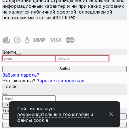
Содержание данной страницы носит исключительно
информационный характер и ни при каких условиях
не является публичной офертой, определяемой
положениями статьи 437 ГК РФ
Политика конфиденциальности и использования
файлов cookie
Войти
Войти
Забыли пароль?
Нет аккаунта?
Зарегистрироваться
Поиск
Поиск
Закрыть
Сайт использует
Товар добавлен в корзину
рекомендательные технологии
и
Перейти к корзине
файлы cookie
Продолжить покупки