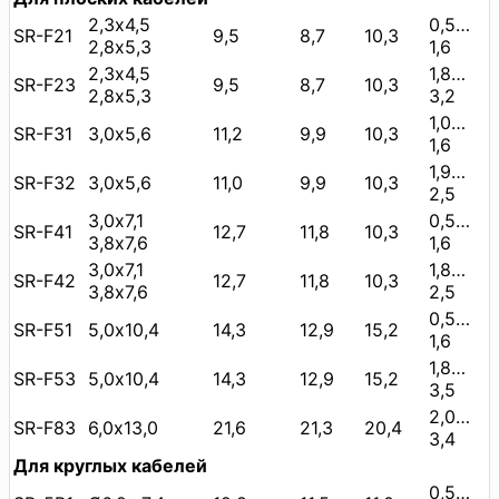
2,3х4,5
0,5…
SR-F21
9,5
8,7
10,3
2,8х5,3
1,6
2,3х4,5
1,8…
SR-F23
9,5
8,7
10,3
2,8х5,3
3,2
1,0…
SR-F31
3,0х5,6
11,2
9,9
10,3
1,6
1,9…
SR-F32
3,0х5,6
11,0
9,9
10,3
2,5
3,0х7,1
0,5…
SR-F41
12,7
11,8
10,3
3,8х7,6
1,6
3,0х7,1
1,8…
SR-F42
12,7
11,8
10,3
3,8х7,6
2,5
0,5…
SR-F51
5,0х10,4
14,3
12,9
15,2
1,6
1,8…
SR-F53
5,0х10,4
14,3
12,9
15,2
3,5
2,0…
SR-F83
6,0х13,0
21,6
21,3
20,4
3,4
Для круглых кабелей
0,5…