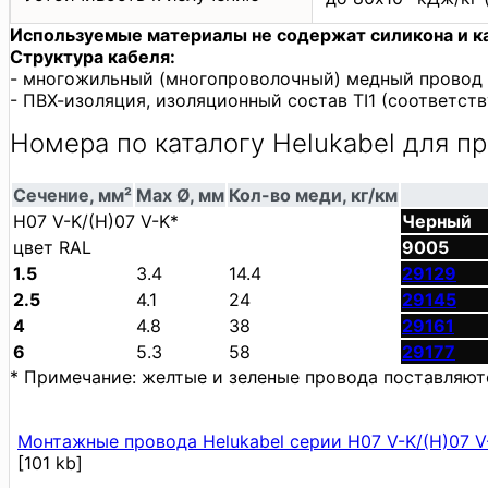
Используемые материалы не содержат силикона и ка
Структура кабеля:
- многожильный (многопроволочный) медный провод (с
- ПВХ-изоляция, изоляционный состав TI1 (соответств
Номера по каталогу Helukabel для п
Сечение, мм²
Max Ø, мм
Кол-во меди, кг/км
H07 V-K/(H)07 V-K*
Черный
цвет RAL
9005
1.5
3.4
14.4
29129
2.5
4.1
24
29145
4
4.8
38
29161
6
5.3
58
29177
* Примечание: желтые и зеленые провода поставляютс
Монтажные провода Helukabel серии H07 V-K/(H)07 V
[101 kb]