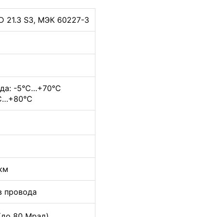
D 21.3 S3, МЭК 60227-3
ода: -5°C…+70°C
°C…+80°C
км
в провода
(до 80 Мрад)