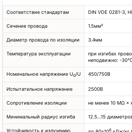
Соответствие стандартам
DIN VDE 0281-3, H
Сечение провода
1.5мм²
Диаметр провода по изоляции
3.4мм
Температура эксплуатации
при изгибах пров
неподвижно: -30
Номинальное напряжение U
/U
450/750В
0
Испытательное напряжение
2500В
Сопротивление изоляции
не менее 10 МΩ × 
Минимальный радиус изгиба
12.5…15 диаметро
Устойчивость к излучению
6
до 80х10
кДж/кг 