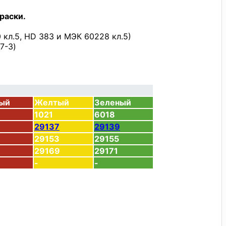
раски.
кл.5, HD 383 и МЭК 60228 кл.5)
7-3)
ый
Желтый
Зеленый
1021
6018
29137
29139
29153
29155
29169
29171
-
-