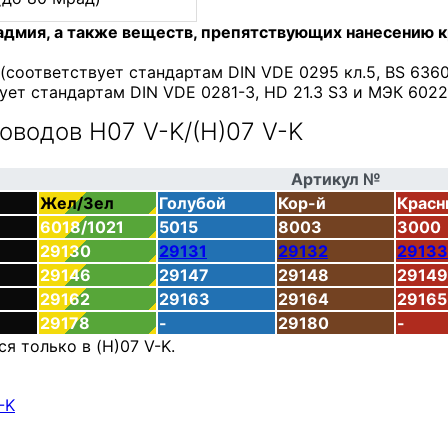
дмия, а также веществ, препятствующих нанесению к
оответствует стандартам DIN VDE 0295 кл.5, BS 6360 
ует стандартам DIN VDE 0281-3, HD 21.3 S3 и МЭК 6022
роводов H07 V-K/(H)07 V-K
Артикул №
Жел/Зел
Голубой
Кор-й
Красн
6018/1021
5015
8003
3000
29130
29131
29132
29133
29146
29147
29148
29149
29162
29163
29164
29165
29178
-
29180
-
я только в (H)07 V-K.
-K