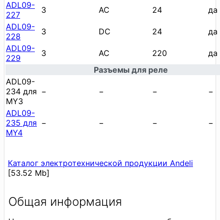
ADL09-
3
AC
24
да
227
ADL09-
3
DC
24
да
228
ADL09-
3
AC
220
да
229
Разъемы для реле
ADL09-
234 для
−
−
−
−
MY3
ADL09-
235 для
−
−
−
−
MY4
Каталог электротехнической продукции Andeli
[53.52 Mb]