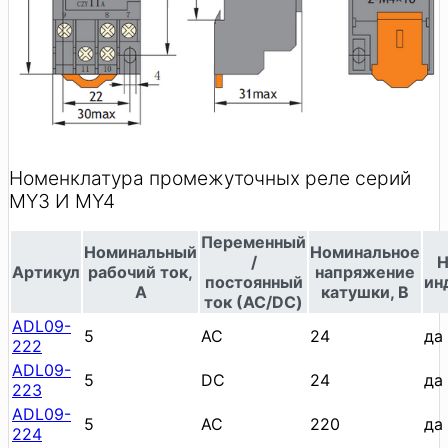
Номенклатура промежуточных реле серий
MY3 И MY4
Переменный
Номинальный
Номинальное
/
Н
Артикул
рабочий ток,
напряжение
постоянный
ин
А
катушки, В
ток (АС/DC)
ADL09-
5
AC
24
да
222
ADL09-
5
DC
24
да
223
ADL09-
5
AC
220
да
224