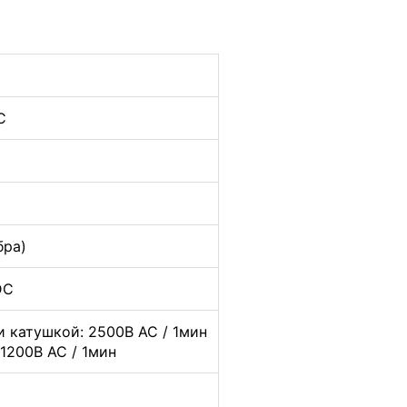
C
бра)
DC
 катушкой: 2500В AC / 1мин
1200В AC / 1мин