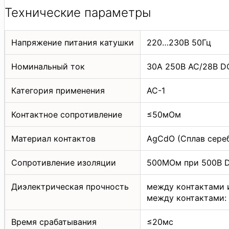
Технические параметры
Напряжение питания катушки
220…230В 50Гц
Номинальный ток
30A 250В AC/28В D
Категория применения
AC-1
Контактное сопротивление
≤50мОм
Материал контактов
AgCdO (Сплав сере
Сопротивление изоляции
500МОм при 500В 
Диэлектрическая прочность
между контактами и
между контактами: 
Время срабатывания
≤20мс