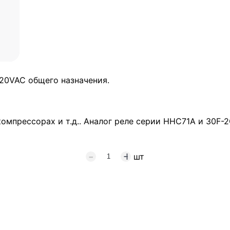
20VAC общего назначения.
компрессорах и т.д.. Аналог реле серии HHC71A и 30F-
шт