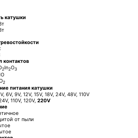
ь катушки
Вт
Вт
гревостойкости
C
C
л контактов
O
In
O
2
2
3
dO
O
2
ние питания катушки
, 6V, 9V, 12V, 15V, 18V, 24V, 48V, 110V
24V, 110V, 120V,
220V
ние
етичное
щитой от пыли
ытое
ытое
актов