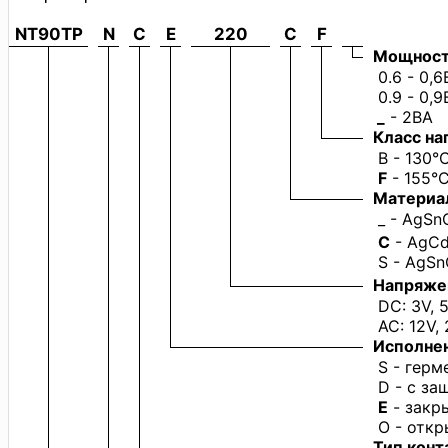
NT90TP
N
C
E
220
C
F
Мощност
0.6 - 0,6
0.9 - 0,9
_
- 2ВА
Класс на
B - 130°
F
- 155°
Материа
_ - AgSn
C
- AgC
S - AgSn
Напряже
DC: 3V, 5V
AC: 12V, 
Исполне
S - герм
D - с за
E
- закр
O - откр
Тип конт