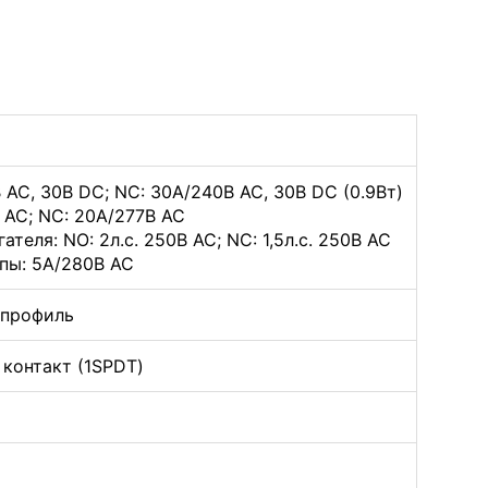
 АС, 30В DC; NC: 30А/240В АС, 30В DC (0.9Вт)
 АС; NC: 20А/277В АС
ателя: NO: 2л.с. 250В АС; NC: 1,5л.с. 250В АС
пы: 5А/280В АС
 профиль
 контакт (1SPDT)