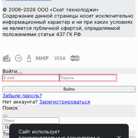
©
2006
–2026
ООО «Скат технолоджи»
Содержание данной страницы носит исключительно
информационный характер и ни при каких условиях
не является публичной офертой, определяемой
положениями статьи 437 ГК РФ
Политика конфиденциальности и использования
файлов cookie
Войти
Войти
Забыли пароль?
Нет аккаунта?
Зарегистрироваться
Поиск
Поиск
Закрыть
Сайт использует
Товар добавлен в корзину
рекомендательные технологии
и