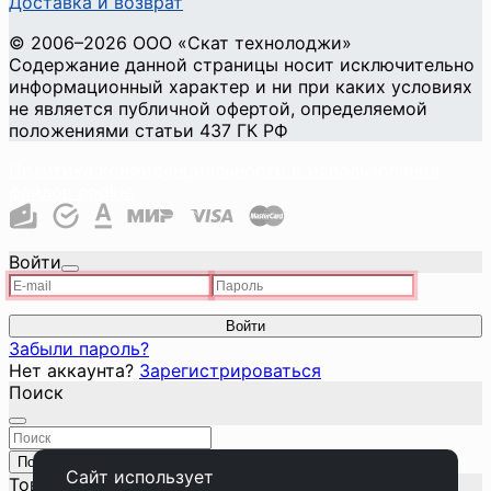
Доставка и возврат
©
2006
–2026
ООО «Скат технолоджи»
Содержание данной страницы носит исключительно
информационный характер и ни при каких условиях
не является публичной офертой, определяемой
положениями статьи 437 ГК РФ
Политика конфиденциальности и использования
файлов cookie
Войти
Войти
Забыли пароль?
Нет аккаунта?
Зарегистрироваться
Поиск
Поиск
Закрыть
Сайт использует
Товар добавлен в корзину