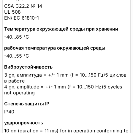
CSA C22.2 № 14
UL 508
EN/IEC 61810-1
Температура окружающей среды при хранении
-40…85 °C
рабочая температура окружающей среды
-40…55 °C
Виброустойчивость
3 gn, амплитуда = +/- 1 mm (f = 10…150 Гц)5 циклов
в работе
4 gn, amplitude = +/- 1 mm (f = 10…150 Hz)5 cycles
not operating
Степень защиты IP
IP40
ударопрочность
10 gn (duration = 11 ms) for in operation conforming to