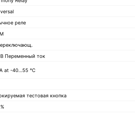
rmony Relay
versal
ычное реле
M
переключающ.
 В Переменный ток
 A at -40…55 °C
окируемая тестовая кнопка
 %