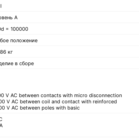
I
овень А
0d = 100000
бое положение
086 кг
делие в сборе
00 V AC between contacts with micro disconnection
00 V AC between coil and contact with reinforced
00 V AC between poles with basic
C
A