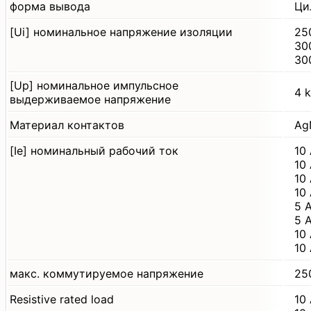
форма вывода
Ци
[Ui] номинальное напряжение изоляции
25
30
30
[Up] номинальное импульсное
4 k
выдерживаемое напряжение
Материал контактов
Ag
[Ie] номинальный рабочий ток
10
10
10 
10
5 
5 
10
10
макс. коммутируемое напряжение
25
Resistive rated load
10