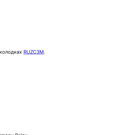
 колодках
RUZC3M
.