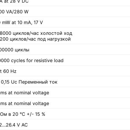
 A at 28 V DC
00 VA/280 W
0 mW at 10 mA, 17 V
18000 циклов/час холостой ход
1200 циклов/час под нагрузкой
00000 циклы
000 cycles for resistive load
at 60 Hz
 0,15 Uc Переменный ток
 ms at nominal voltage
 ms at nominal voltage
 Ом в 20 °C +/- 15 %
.2…26.4 V AC