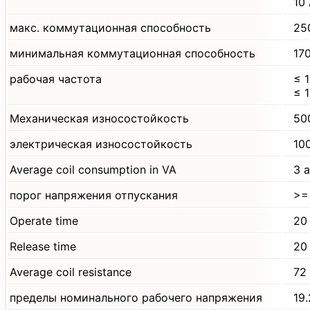
10
макс. коммутационная способность
25
минимальная коммутационная способность
17
рабочая частота
≤ 
≤ 
Механическая износостойкость
50
электрическая износостойкость
100
Average coil consumption in VA
3 
порог напряжения отпускания
>=
Operate time
20
Release time
20
Average coil resistance
72
пределы номинального рабочего напряжения
19