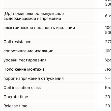
30
[Up] номинальное импульсное
6 к
выдерживаемое напряжение
электрическая прочность изоляции
10
50
Coil resistance
27
сопротивление изоляции
10
уровни тестирования
Ур
Положение монтажа
Лю
порог напряжения отпускания
>=
Coil insulation class
Кл
Operate time
20
Release time
20