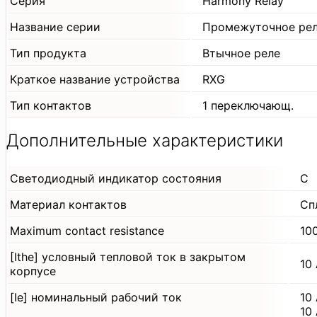
Серия
Harmony Relay
Название серии
Промежуточное ре
Тип продукта
Втычное реле
Краткое название устройства
RXG
Тип контактов
1 переключающ.
Дополнительные характеристики
Светодиодный индикатор состояния
С
Материал контактов
Сп
Maximum contact resistance
10
[Ithe] условный тепловой ток в закрытом
10
корпусе
[Ie] номинальный рабочий ток
10
10