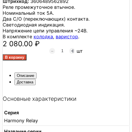
Штрихкод:
3606489562892
Реле промежуточное втычное.
Номинальный ток 5А.
Два С/О (переключающих) контакта.
Светодиодная индикация.
Напряжение цепи управления ~24В.
В комплекте
колодка
,
варистор
.
2 080.00 ₽
шт
Описание
Доставка
Основные характеристики
Серия
Harmony Relay
Название серии