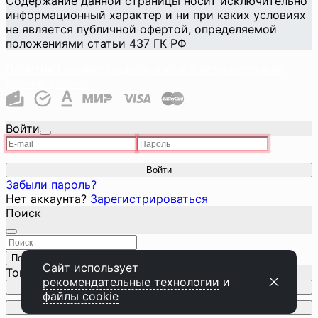
Содержание данной страницы носит исключительно
информационный характер и ни при каких условиях
не является публичной офертой, определяемой
положениями статьи 437 ГК РФ
Политика конфиденциальности и использования
файлов cookie
Войти
Войти
Забыли пароль?
Нет аккаунта?
Зарегистрироваться
Поиск
Поиск
Закрыть
Сайт использует
Товар добавлен в корзину
рекомендательные технологии
и
Перейти к корзине
файлы cookie
Продолжить покупки