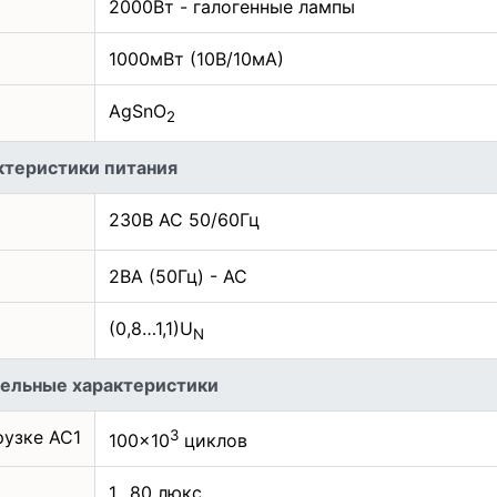
2000Вт - галогенные лампы
1000мВт (10В/10мА)
AgSnO
2
ктеристики питания
230B AC 50/60Гц
2ВА (50Гц) - АС
(0,8…1,1)U
N
ельные характеристики
рузке АС1
3
100×10
циклов
1…80 люкс