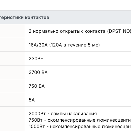
теристики контактов
2 нормально открытых контакта (DPST-NO
16А/30A (120А в течение 5 мс)
230В~
3700 ВА
750 ВА
5А
2000Вт - лампы накаливания
750Вт - скомпенсированные люминесцент
1000Вт - некомпенсированные люминесце