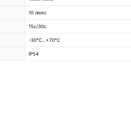
10 люкс
15с/30с
-30°C…+70°C
IP54