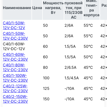
Макс.
Мощность
пусковой
темп-
Ра
Наименование
Цена
нагрева,
ток, при
ра
Вт
115/230В
корпуса
АС
C40/1-50W-
50
2/6А
55°C
42
12V-DC-12V
C40/1-50W-
50
2/6А
55°C
42
12V-DC-230V
C40/1-60W-
60
1.5/5А
50°C
42
12V-DC-12V
C40/1-60W-
60
1.5/5А
50°C
42
12V-DC-230V
C40/1-80W-
80
2/6.5А
45°C
42
12V-DC-230V
C40/1-100W-
100
1.5/4.5А
45°C
42
12V-DC-230V
C40/2-125W-
125
-/10А
45°C
42
12V-DC-230V
C40/2-150W-
150
-/10А
45°C
42
12V-DC-230V