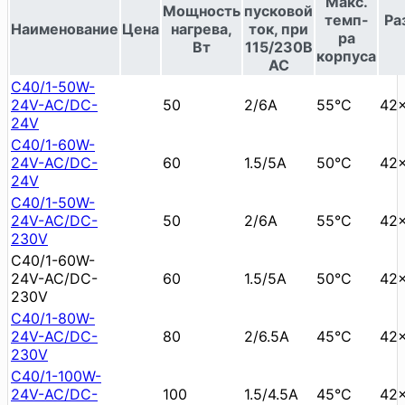
Макс.
Мощность
пусковой
темп-
Ра
Наименование
Цена
нагрева,
ток, при
ра
Вт
115/230В
корпуса
АС
C40/1-50W-
24V-AC/DC-
50
2/6А
55°C
42
24V
C40/1-60W-
24V-AC/DC-
60
1.5/5А
50°C
42
24V
C40/1-50W-
24V-AC/DC-
50
2/6А
55°C
42
230V
C40/1-60W-
24V-AC/DC-
60
1.5/5А
50°C
42
230V
C40/1-80W-
24V-AC/DC-
80
2/6.5А
45°C
42
230V
C40/1-100W-
24V-AC/DC-
100
1.5/4.5А
45°C
42