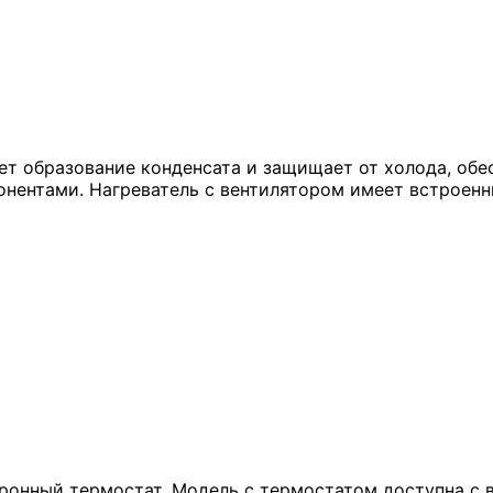
ет образование конденсата и защищает от холода, об
нентами. Нагреватель с вентилятором имеет встроенн
ронный термостат. Модель с термостатом доступна с 