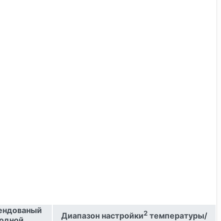
ендованый
2
Диапазон настройки
температуры/
одной