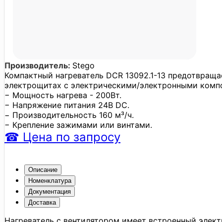
Производитель:
Stego
Компактный нагреватель DСR 13092.1-13 предотвраща
электрощитах с электрическими/электронными компо
− Мощность нагрева - 200Вт.
− Напряжение питания 24В DC.
− Производительность 160 м³/ч.
− Крепление зажимами или винтами.
☎
Цена
по запросу
Описание
Номенклатура
Документация
Доставка
Нагреватель с вентилятором имеет встроенный элект