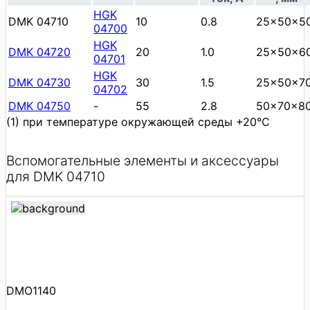
HGK
DMK 04710
10
0.8
25x50x5
04700
HGK
DMK 04720
20
1.0
25x50x6
04701
HGK
DMK 04730
30
1.5
25x50x7
04702
DMK 04750
-
55
2.8
50x70x8
(1) при температуре окружающей среды +20°С
Вспомогательные элементы и аксессуары
для DMK 04710
DMO1140