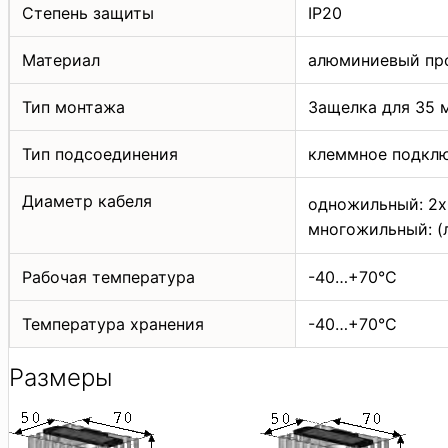
Степень защиты
IP20
Материал
алюминиевый про
Тип монтажа
Защелка для 35 
Тип подсоединения
клеммное подкл
Диаметр кабеля
одножильный: 2х
многожильный: (
Рабочая температура
-40…+70°C
Температура хранения
-40…+70°C
Размеры