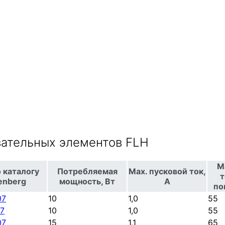
вательных элементов FLH
М
 каталогу
Потребляемая
Max. пусковой ток,
т
enberg
мощность, Вт
A
по
07
10
1,0
55
7
10
1,0
55
07
15
1,1
65