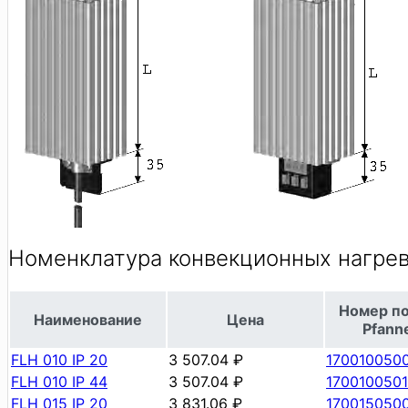
Номенклатура конвекционных нагре
Номер по
Наименование
Цена
Pfann
FLH 010 IP 20
3 507.04 ₽
170010050
FLH 010 IP 44
3 507.04 ₽
1700100501
FLH 015 IP 20
3 831.06 ₽
170015050