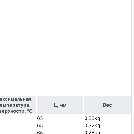
аксимальная
емпература
L, мм
Вес
верхности, °С
65
0.28kg
65
0.32kg
65
0.28kg