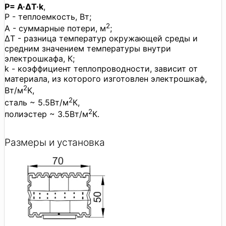
P= A·ΔT·k
,
P - теплоемкость, Вт;
2
A - суммарные потери, м
;
ΔT - разница температур окружающей среды и
средним значением температуры внутри
электрошкафа, К;
k - коэффициент теплопроводности, зависит от
материала, из которого изготовлен электрошкаф,
2
Вт/м
К,
2
сталь ~ 5.5Вт/м
К,
2
полиэстер ~ 3.5Вт/м
К.
Размеры и установка