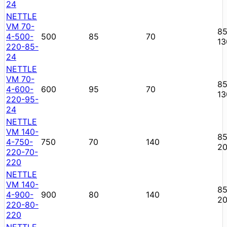
24
NETTLE
VM 70-
85
4-500-
500
85
70
13
220-85-
24
NETTLE
VM 70-
85
4-600-
600
95
70
13
220-95-
24
NETTLE
VM 140-
85
4-750-
750
70
140
2
220-70-
220
NETTLE
VM 140-
85
4-900-
900
80
140
2
220-80-
220
NETTLE