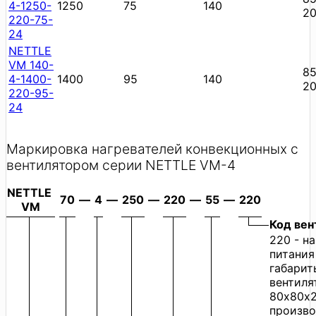
4-1250-
1250
75
140
2
220-75-
24
NETTLE
VM 140-
85
4-1400-
1400
95
140
2
220-95-
24
Маркировка нагревателей конвекционных с
вентилятором серии NETTLE VM-4
NETTLE
70
—
4
—
250
—
220
—
55
—
220
VM
Код вен
220 - н
питания
габарит
вентиля
80х80х2
произво