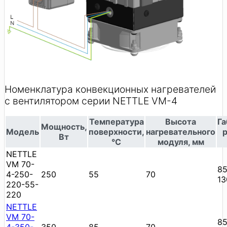
Номенклатура конвекционных нагревателей
с вентилятором серии NETTLE VM-4
Температура
Высота
Г
Мощность,
Модель
поверхности,
нагревательного
Вт
°C
модуля, мм
NETTLE
VM 70-
85
4-250-
250
55
70
13
220-55-
220
NETTLE
VM 70-
85
4-350-
350
85
70