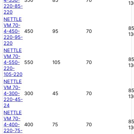
13
220-85-
220
NETTLE
VM 70-
85
4-450-
450
95
70
13
220-95-
220
NETTLE
VM 70-
85
4-550-
550
105
70
13
220-
105-220
NETTLE
VM 70-
85
4-300-
300
45
70
13
220-45-
24
NETTLE
VM 70-
85
4-400-
400
75
70
13
220-75-