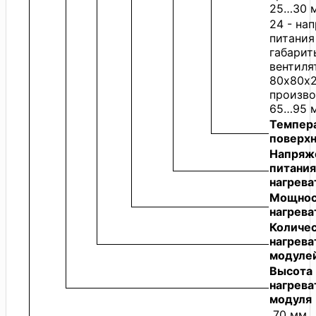
25…30 м
24 - на
питания
габарит
вентиля
80х80х2
произво
65…95 м
Темпер
поверхн
Напряж
питания
нагрева
Мощнос
нагрева
Количе
нагрева
модуле
Высота
нагрева
модуля
70 мм