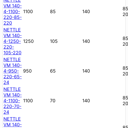
VM 140-
85
4-1100-
1100
85
140
2
220-85-
220
NETTLE
VM 140-
85
4-1250-
1250
105
140
2
220-
105-220
NETTLE
VM 140-
85
4-950-
950
65
140
2
220-65-
24
NETTLE
VM 140-
85
4-1100-
1100
70
140
2
220-70-
24
NETTLE
VM 140-
85