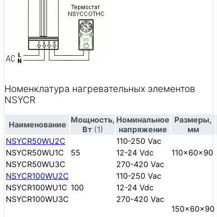
Номенклатура нагревательных элементов
NSYCR
Мощность,
Номинальное
Размеры,
Наименование
Вт
(1)
напряжение
мм
NSYCR50WU2C
110-250 Vac
NSYCR50WU1C
55
12-24 Vdc
110x60x90
NSYCR50WU3C
270-420 Vac
NSYCR100WU2C
110-250 Vac
NSYCR100WU1C
100
12-24 Vdc
NSYCR100WU3C
270-420 Vac
150x60x90