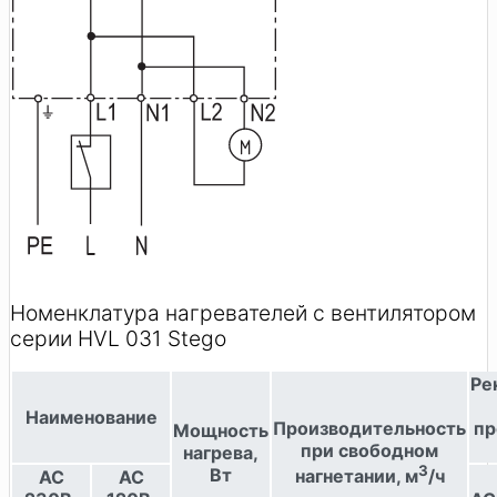
Номенклатура нагревателей с вентилятором
серии HVL 031 Stego
Ре
Наименование
Производительность
пр
Мощность
при свободном
нагрева,
3
Вт
нагнетании, м
/ч
AC
AC