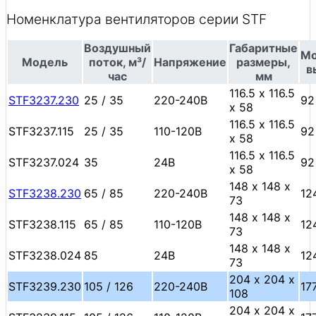
Номенклатура вентиляторов серии STF
Воздушный
Габаритные
Мо
Модель
поток, м³/
Напряжение
размеры,
в
час
мм
116.5 х 116.5
STF3237.230
25 / 35
220-240В
92
х 58
116.5 х 116.5
STF3237.115
25 / 35
110-120В
92
х 58
116.5 х 116.5
STF3237.024
35
24В
92
х 58
148 х 148 х
STF3238.230
65 / 85
220-240В
12
73
148 х 148 х
STF3238.115
65 / 85
110-120В
12
73
148 х 148 х
STF3238.024
85
24В
12
73
204 х 204 х
STF3239.230
105 / 126
220-240В
17
108
204 х 204 х