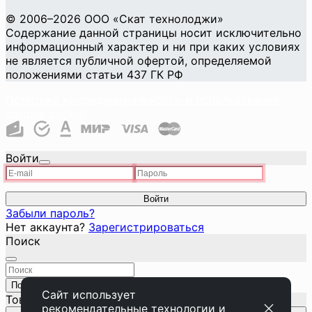
©
2006
–2026
ООО «Скат технолоджи»
Содержание данной страницы носит исключительно
информационный характер и ни при каких условиях
не является публичной офертой, определяемой
положениями статьи 437 ГК РФ
Политика конфиденциальности и использования
файлов cookie
Войти
Войти
Забыли пароль?
Нет аккаунта?
Зарегистрироваться
Поиск
Поиск
Закрыть
Сайт использует
Товар добавлен в корзину
рекомендательные технологии
и